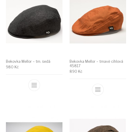
Bekovka Mellor – tm. šedá
Bekovka Mellor – tmavě cihlová
45817
980
Kč
890
Kč