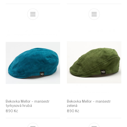
Bekovka Mellor – manšestr
Bekovka Mellor – manšestr
tyrkysová hrubá
zelená
890
Kč
890
Kč