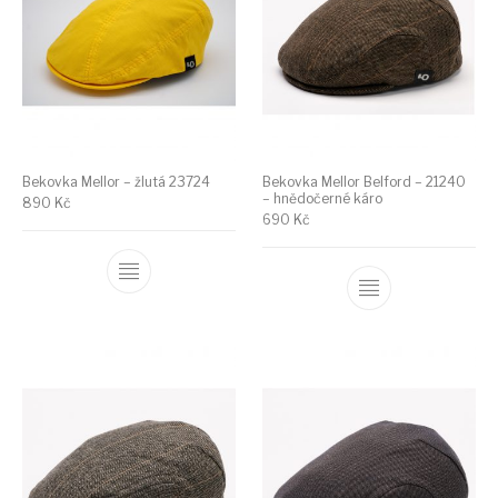
Bekovka Mellor – žlutá 23724
Bekovka Mellor Belford – 21240
– hnědočerné káro
890
Kč
690
Kč