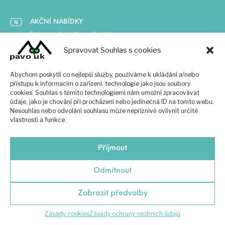
AKČNÍ NABÍDKY
Exkluzivní zboží za příznivé ceny
Spravovat Souhlas s cookies
ČESKÁ ZNAČKA
Abychom poskytli co nejlepší služby, používáme k ukládání a/nebo
Vsaďte na tradici a zkušenosti
přístupu k informacím o zařízení, technologie jako jsou soubory
cookies. Souhlas s těmito technologiemi nám umožní zpracovávat
údaje, jako je chování při procházení nebo jedinečná ID na tomto webu.
Nesouhlas nebo odvolání souhlasu může nepříznivě ovlivnit určité
vlastnosti a funkce.
Příjmout
Odmítnout
Pavoouk © 2021 Všechna práva vyhrazena -
Vytvořeno YASHICA
DIGITAL
Zobrazit předvolby
Zásady cookies
Zásady ochrany osobních údajů