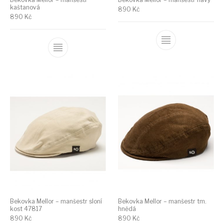
kaštanová
890
Kč
890
Kč
Bekovka Mellor – manšestr sloní
Bekovka Mellor – manšestr tm.
kost 47817
hnědá
890
Kč
890
Kč