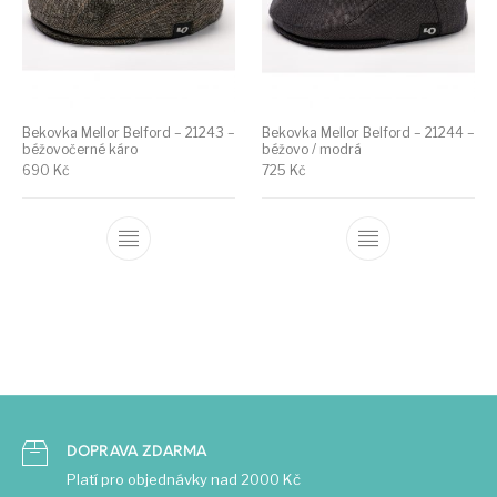
Bekovka Mellor Belford – 21243 –
Bekovka Mellor Belford – 21244 –
béžovočerné káro
béžovo / modrá
690
Kč
725
Kč
DOPRAVA ZDARMA
Platí pro objednávky nad 2000 Kč