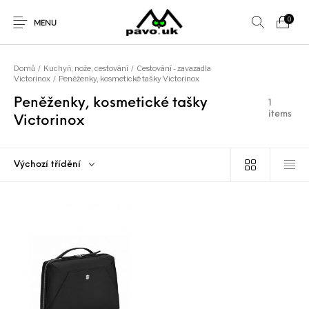
0
MENU
Domů
/
Kuchyň, nože, cestování
/
Cestování - zavazadla
Victorinox
/
Peněženky, kosmetické tašky Victorinox
Peněženky, kosmetické tašky
1
Zvolte kategorii
items
Victorinox
Nové produkty
AKČNÍ NABÍDKA!
Bekovky Mellor
Kšiltovky
Domů
Profil značky Pavoouk
Pavoouk e-shop
Výchozí třídění
Kuchyň, nože,
Nože - pevné,
Zimní čepice
Pavoouk
cestování
Kontakt
zavírací
Obchodní podmínky
Všechny kategorie