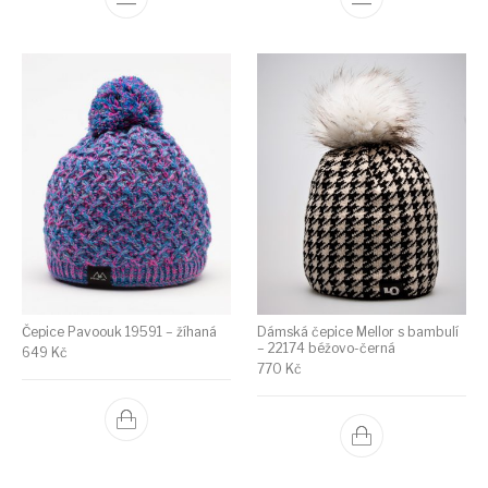
Čepice Pavoouk 19591 – žíhaná
Dámská čepice Mellor s bambulí
– 22174 béžovo-černá
649
Kč
770
Kč