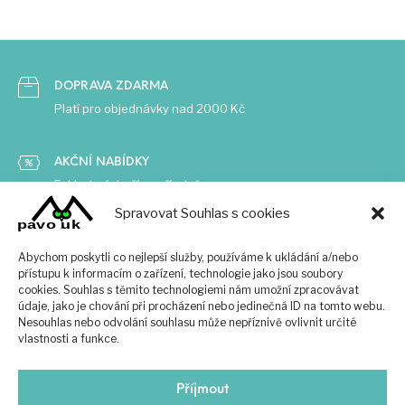
DOPRAVA ZDARMA
Platí pro objednávky nad 2000 Kč
AKČNÍ NABÍDKY
Exkluzivní zboží za příznivé ceny
Spravovat Souhlas s cookies
ČESKÁ ZNAČKA
Abychom poskytli co nejlepší služby, používáme k ukládání a/nebo
Vsaďte na tradici a zkušenosti
přístupu k informacím o zařízení, technologie jako jsou soubory
cookies. Souhlas s těmito technologiemi nám umožní zpracovávat
údaje, jako je chování při procházení nebo jedinečná ID na tomto webu.
Nesouhlas nebo odvolání souhlasu může nepříznivě ovlivnit určité
vlastnosti a funkce.
Příjmout