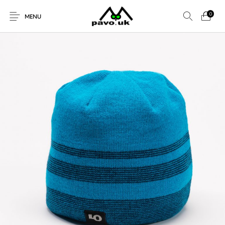
0
MENU
Zvolte kategorii
Nové produkty
AKČNÍ NABÍDKA!
Bekovky Mellor
Kšiltovky
Domů
Profil značky Pavoouk
Pavoouk e-shop
Kuchyň, nože,
Nože - pevné,
Zimní čepice
Pavoouk
cestování
Kontakt
zavírací
Obchodní podmínky
Všechny kategorie