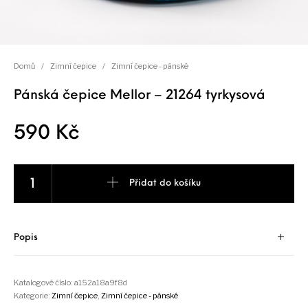
Domů
/
Zimní čepice
/
Zimní čepice - pánské
Pánská čepice Mellor – 21264 tyrkysová
590
Kč
Pánská čepice Mellor - 21264 tyrkysová množství
Přidat do košíku
Popis
Katalogové číslo:
a152a18a9f8d
Kategorie:
Zimní čepice
,
Zimní čepice - pánské