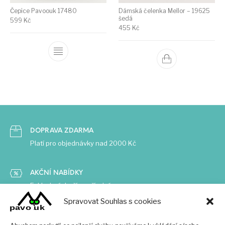
Čepice Pavoouk 17480
Dámská čelenka Mellor – 19625
šedá
599
Kč
455
Kč
DOPRAVA ZDARMA
Platí pro objednávky nad 2000 Kč
AKČNÍ NABÍDKY
Exkluzivní zboží za příznivé ceny
Spravovat Souhlas s cookies
ČESKÁ ZNAČKA