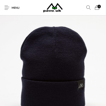
0
MENU
Zvolte kategorii
Nové produkty
AKČNÍ NABÍDKA!
Bekovky Mellor
Kšiltovky
Domů
Profil značky Pavoouk
Pavoouk e-shop
Kuchyň, nože,
Nože - pevné,
Zimní čepice
Pavoouk
cestování
Kontakt
zavírací
Obchodní podmínky
Všechny kategorie