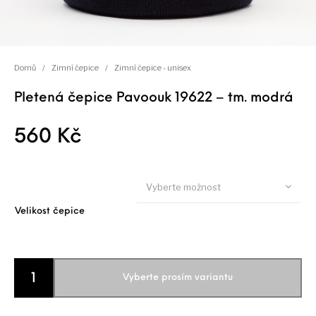
Domů
/
Zimní čepice
/
Zimní čepice - unisex
Pletená čepice Pavoouk 19622 – tm. modrá
560
Kč
Vyberte možnost
Velikost čepice
Pletená čepice Pavoouk 19622 - tm. modrá množství
Přidat do košíku