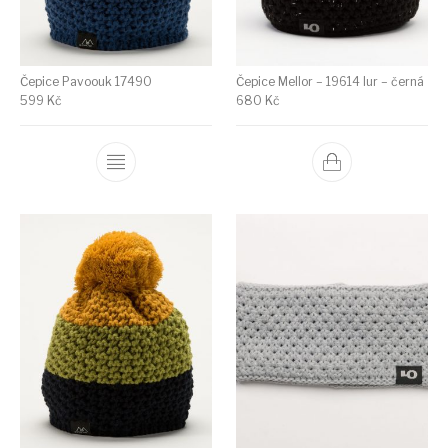
Čepice Pavoouk 17490
Čepice Mellor – 19614 lur – černá
599
Kč
680
Kč